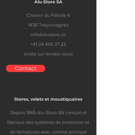
Alu-Store SA
Chemin du Pétrole 4
1436 Treycovagnes
info@alustore.ch
+41 24 445 37 22
(visite sur rendez-vous)
Contact
Stores, volets et moustiquaires
Depuis 1965 Alu-Store SA conçoit et
fabrique des systèmes de protection et
de fermetures avec comme principal