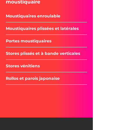
moustiquaire
Moustiquaires enroulable
Moustiquaires plissées et latérales
Portes moustiquaires
Stores plissés et à bande
verticales
Stores vénitiens
Rollos et parois japonaise