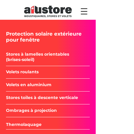
Protection solaire extérieure
pour fenêtre
Stores à lamelles orientables
(brises-soleil)
Volets roulants
Volets en aluminium
Stores toiles à descente verticale
Ombrages à projection
Thermolaquage