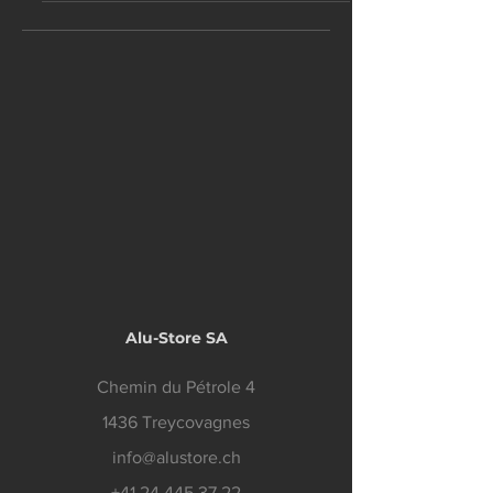
Alu-Store SA
Chemin du Pétrole 4
1436 Treycovagnes
info@alustore.ch