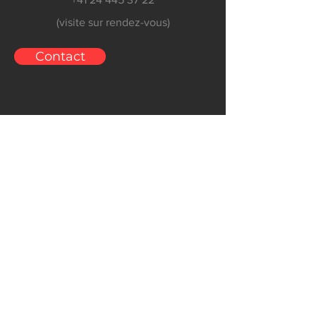
+41 24 445 37 22
(visite sur rendez-vous)
Contact
Stores, volets et moustiquaires
Depuis 1965 Alu-Store SA conçoit et
fabrique des systèmes de protection et
de fermetures avec comme principal
objectif
d'offrir des produits du plus
haut standing.
Ressources